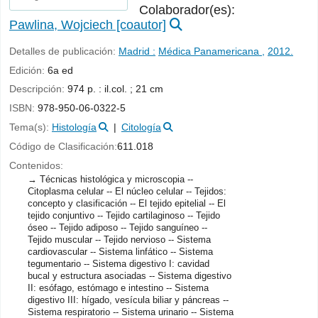
Colaborador(es):
Pawlina, Wojciech
[coautor]
Detalles de publicación:
Madrid :
Médica Panamericana ,
2012.
Edición:
6a ed
Descripción:
974 p. : il.col. ; 21 cm
ISBN:
978-950-06-0322-5
Tema(s):
Histología
Citología
Código de Clasificación:
611.018
Contenidos:
Técnicas histológica y microscopia --
Citoplasma celular -- El núcleo celular -- Tejidos:
concepto y clasificación -- El tejido epitelial -- El
tejido conjuntivo -- Tejido cartilaginoso -- Tejido
óseo -- Tejido adiposo -- Tejido sanguíneo --
Tejido muscular -- Tejido nervioso -- Sistema
cardiovascular -- Sistema linfático -- Sistema
tegumentario -- Sistema digestivo I: cavidad
bucal y estructura asociadas -- Sistema digestivo
II: esófago, estómago e intestino -- Sistema
digestivo III: hígado, vesícula biliar y páncreas --
Sistema respiratorio -- Sistema urinario -- Sistema