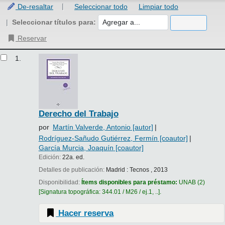
De-resaltar
Seleccionar todo
Limpiar todo
Seleccionar títulos para:
Reservar
Resultados
1.
Derecho del Trabajo
por
Martín Valverde, Antonio
[autor]
Rodríguez-Sañudo Gutiérrez, Fermín
[coautor]
García Murcia, Joaquín
[coautor]
Edición:
22a. ed.
Detalles de publicación:
Madrid :
Tecnos ,
2013
Disponibilidad:
Ítems disponibles para préstamo:
UNAB
(2)
Signatura topográfica:
344.01 / M26 / ej.1, ..
.
Hacer reserva