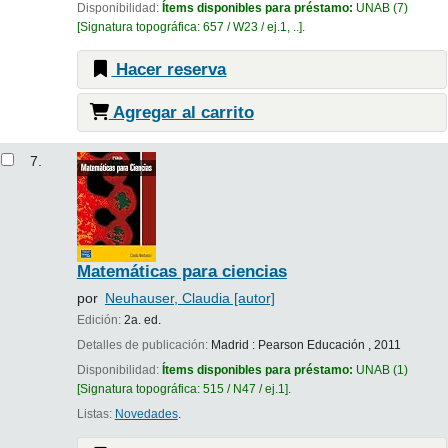
Disponibilidad:
Ítems disponibles para préstamo:
UNAB
(7)
Signatura topográfica:
657 / W23 / ej.1, ..
.
Hacer reserva
Agregar al carrito
7.
Matemáticas para ciencias
por
Neuhauser, Claudia
[autor]
Edición:
2a. ed.
Detalles de publicación:
Madrid :
Pearson Educación ,
2011
Disponibilidad:
Ítems disponibles para préstamo:
UNAB
(1)
Signatura topográfica:
515 / N47 / ej.1
.
Listas:
Novedades
.