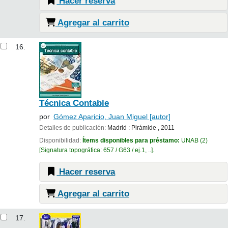
Hacer reserva
Agregar al carrito
16.
Técnica Contable
por
Gómez Aparicio, Juan Miguel
[autor]
Detalles de publicación:
Madrid :
Pirámide ,
2011
Disponibilidad:
Ítems disponibles para préstamo:
UNAB
(2)
Signatura topográfica:
657 / G63 / ej.1, ..
.
Hacer reserva
Agregar al carrito
17.