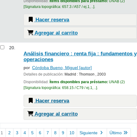
Disponibilidad:
Ítems disponibles para préstamo:
UNAB
(2)
Signatura topográfica:
657.3 / A57 / ej.1, ..
.
Hacer reserva
Agregar al carrito
20.
Análisis financiero : renta fija : fundamentos y
operaciones
por
Córdoba Bueno, Miguel
[autor]
Detalles de publicación:
Madrid :
Thomson ,
2003
Disponibilidad:
Ítems disponibles para préstamo:
UNAB
(2)
Signatura topográfica:
658.15 / C79 / ej.1, ..
.
Hacer reserva
Agregar al carrito
Páginas
1
2
3
4
5
6
7
8
9
10
Siguiente
Último