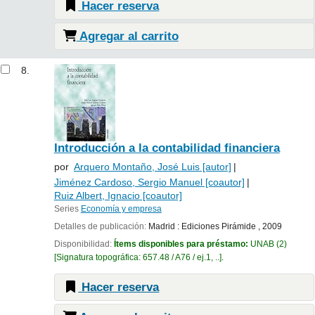
Hacer reserva
Agregar al carrito
8.
Introducción a la contabilidad financiera
por
Arquero Montaño, José Luis
[autor]
Jiménez Cardoso, Sergio Manuel
[coautor]
Ruiz Albert, Ignacio
[coautor]
Series
Economía y empresa
Detalles de publicación:
Madrid :
Ediciones Pirámide ,
2009
Disponibilidad:
Ítems disponibles para préstamo:
UNAB
(2)
Signatura topográfica:
657.48 / A76 / ej.1, ..
.
Hacer reserva