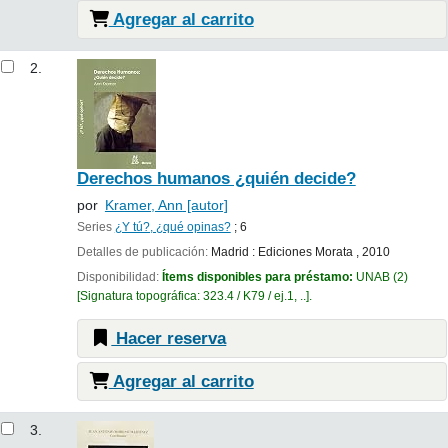
Agregar al carrito
2.
Derechos humanos ¿quién decide?
por
Kramer, Ann
[autor]
Series
¿Y tú?, ¿qué opinas?
; 6
Detalles de publicación:
Madrid :
Ediciones Morata ,
2010
Disponibilidad:
Ítems disponibles para préstamo:
UNAB
(2)
Signatura topográfica:
323.4 / K79 / ej.1, ..
.
Hacer reserva
Agregar al carrito
3.