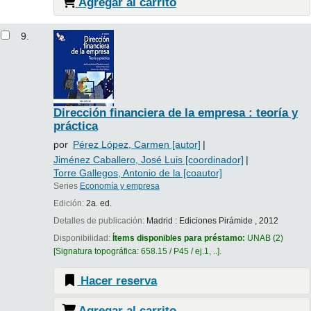
Agregar al carrito
9.
Dirección financiera de la empresa : teoría y
práctica
por
Pérez López, Carmen
[autor]
Jiménez Caballero, José Luis
[coordinador]
Torre Gallegos, Antonio de la
[coautor]
Series
Economía y empresa
Edición:
2a. ed.
Detalles de publicación:
Madrid :
Ediciones Pirámide ,
2012
Disponibilidad:
Ítems disponibles para préstamo:
UNAB
(2)
Signatura topográfica:
658.15 / P45 / ej.1, ..
.
Hacer reserva
Agregar al carrito