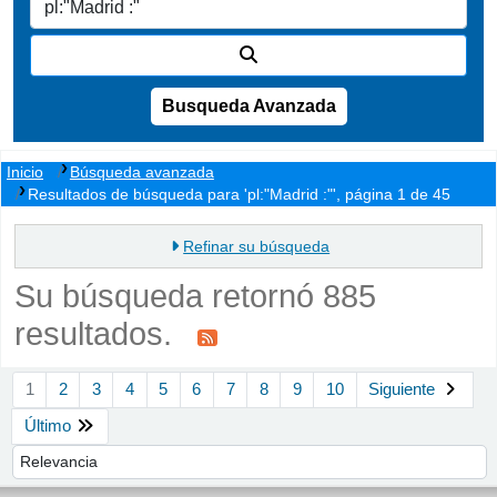
Busqueda Avanzada
Inicio
Búsqueda avanzada
Resultados de búsqueda para 'pl:"Madrid :"', página 1 de 45
Refinar su búsqueda
Su búsqueda retornó 885
resultados.
Ordenar
1
2
3
4
5
6
7
8
9
10
Siguiente
Último
Ordenar por: