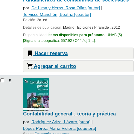
por
De Lima y Heras, Rosa Olías
[autor]
Torvisco Manchón, Beatriz
[coautor]
Edición:
2a. ed.
Detalles de publicación:
Madrid :
Ediciones Pirámide ,
2012
Disponibilidad:
Ítems disponibles para préstamo:
UNAB
(5)
Signatura topográfica:
657.92 / O44 / ej.1, ..
.
Hacer reserva
Agregar al carrito
5.
Contabilidad general : teoria y práctica
por
Rodríguez Ariza, Lázaro
[autor]
López Pérez, María Victoria
[coautora]
Series
Economía y empresa