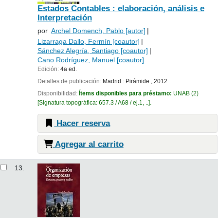
Estados Contables : elaboración, análisis e
Interpretación
por
Archel Domench, Pablo
[autor]
Lizarraga Dallo, Fermín
[coautor]
Sánchez Alegría, Santiago
[coautor]
Cano Rodríguez, Manuel
[coautor]
Edición:
4a ed.
Detalles de publicación:
Madrid :
Pirámide ,
2012
Disponibilidad:
Ítems disponibles para préstamo:
UNAB
(2)
Signatura topográfica:
657.3 / A68 / ej.1, ..
.
Hacer reserva
Agregar al carrito
13.