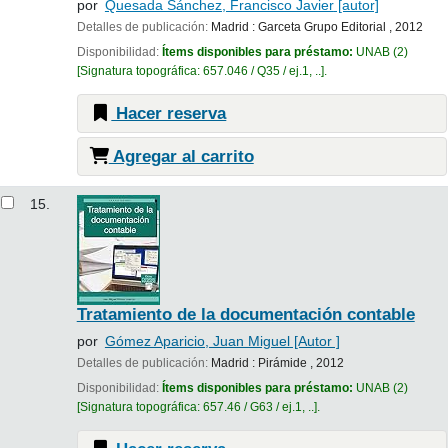
por
Quesada Sánchez, Francisco Javier
[autor]
Detalles de publicación:
Madrid :
Garceta Grupo Editorial ,
2012
Disponibilidad:
Ítems disponibles para préstamo:
UNAB
(2)
Signatura topográfica:
657.046 / Q35 / ej.1, ..
.
Hacer reserva
Agregar al carrito
15.
Tratamiento de la documentación contable
por
Gómez Aparicio, Juan Miguel
[Autor ]
Detalles de publicación:
Madrid :
Pirámide ,
2012
Disponibilidad:
Ítems disponibles para préstamo:
UNAB
(2)
Signatura topográfica:
657.46 / G63 / ej.1, ..
.