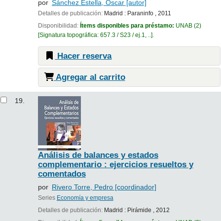
por
Sánchez Estella, Óscar
[autor]
Detalles de publicación:
Madrid :
Paraninfo ,
2011
Disponibilidad:
Ítems disponibles para préstamo:
UNAB
(2)
Signatura topográfica:
657.3 / S23 / ej.1, ..
.
Hacer reserva
Agregar al carrito
19.
Análisis de balances y estados
complementario : ejercicios resueltos y
comentados
por
Rivero Torre, Pedro
[coordinador]
Series
Economía y empresa
Detalles de publicación:
Madrid :
Pirámide ,
2012