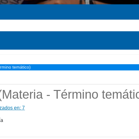
érmino temático)
 (Materia - Término temáti
izados en: 7
ía