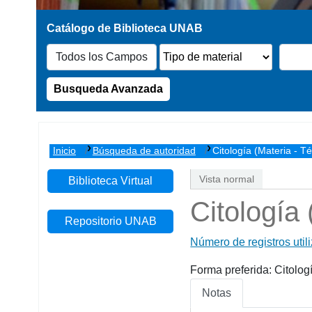
Busqueda Avanzada
Inicio
Búsqueda de autoridad
Citología (Materia - T
Vista normal
Biblioteca Virtual
Citología
Repositorio UNAB
Número de registros util
Forma preferida:
Citolog
Notas