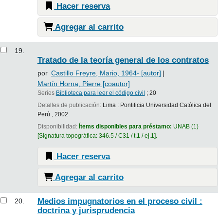
Hacer reserva
Agregar al carrito
19.
Tratado de la teoría general de los contratos
por
Castillo Freyre, Mario
, 1964-
[autor]
Martín Horna, Pierre
[coautor]
Series
Biblioteca para leer el código civil
; 20
Detalles de publicación:
Lima :
Pontificia Universidad Católica del
Perú ,
2002
Disponibilidad:
Ítems disponibles para préstamo:
UNAB
(1)
Signatura topográfica:
346.5 / C31 / t.1 / ej.1
.
Hacer reserva
Agregar al carrito
Medios impugnatorios en el proceso civil :
20.
doctrina y jurisprudencia