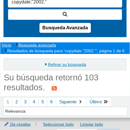
Busqueda Avanzada
Inicio
Búsqueda avanzada
Resultados de búsqueda para 'copydate:"2002."', página 1 de 6
Refinar su búsqueda
Su búsqueda retornó 103
resultados.
Ordenar
1
2
3
4
5
6
Siguiente
Último
Ordenar por:
De-resaltar
Seleccionar todo
Limpiar todo