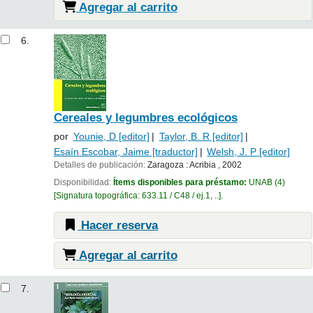
Agregar al carrito
6.
Cereales y legumbres ecológicos
por
Younie, D
[editor]
Taylor, B. R
[editor]
Esaín Escobar, Jaime
[traductor]
Welsh, J. P
[editor]
Detalles de publicación:
Zaragoza :
Acribia ,
2002
Disponibilidad:
Ítems disponibles para préstamo:
UNAB
(4)
Signatura topográfica:
633.11 / C48 / ej.1, ..
.
Hacer reserva
Agregar al carrito
7.