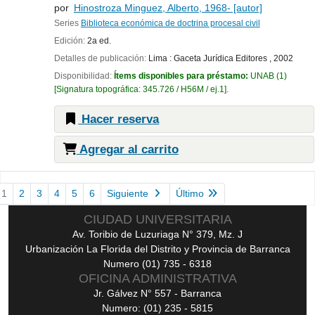
por
Hinostroza Minguez, Alberto
, 1968-
[autor]
Series
Biblioteca económica de doctrina procesal civil
Edición:
2a ed.
Detalles de publicación:
Lima :
Gaceta Jurídica Editores ,
2002
Disponibilidad:
Ítems disponibles para préstamo:
UNAB
(1)
Signatura topográfica:
345.726 / H56M / ej.1
.
Hacer reserva
Agregar al carrito
Páginas
1
2
3
4
5
6
Siguiente
Último
CIUDAD UNIVERSITARIA
Av. Toribio de Luzuriaga N° 379, Mz. J
Urbanización La Florida del Distrito y Provincia de Barranca
Numero (01) 735 - 6318
OFICINA ADMINISTRATIVA
Jr. Gálvez N° 557 - Barranca
Numero: (01) 235 - 5815