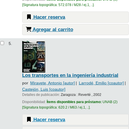
Signatura topográfica:
572.078 / M28 / ej.1, ..
.
Hacer reserva
Agregar al carrito
5.
Los transportes en la ingeniería industrial
por
Miravete, Antonio
[autor]
Larrodé, Emilio
[coautor]
Castejón, Luis
[coautor]
Detalles de publicación:
Zaragoza :
Reverté ,
2002
Disponibilidad:
Ítems disponibles para préstamo:
UNAB
(2)
Signatura topográfica:
620.2 / M63 / ej.1, ..
.
Hacer reserva