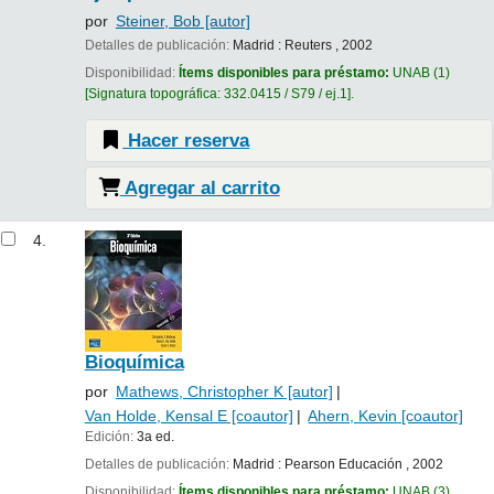
por
Steiner, Bob
[autor]
Detalles de publicación:
Madrid :
Reuters ,
2002
Disponibilidad:
Ítems disponibles para préstamo:
UNAB
(1)
Signatura topográfica:
332.0415 / S79 / ej.1
.
Hacer reserva
Agregar al carrito
4.
Bioquímica
por
Mathews, Christopher K
[autor]
Van Holde, Kensal E
[coautor]
Ahern, Kevin
[coautor]
Edición:
3a ed.
Detalles de publicación:
Madrid :
Pearson Educación ,
2002
Disponibilidad:
Ítems disponibles para préstamo:
UNAB
(3)