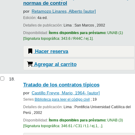
normas de control
por
Retamozo Linares, Alberto
[autor]
Edición:
4a ed.
Detalles de publicación:
Lima :
San Marcos ,
2002
Disponibilidad:
Ítems disponibles para préstamo:
UNAB
(1)
Signatura topográfica:
343.6 / R44C / ej.1
.
Hacer reserva
Agregar al carrito
18.
Tratado de los contratos típicos
por
Castillo Freyre, Mario
, 1964-
[autor]
Series
Biblioteca para leer el código civil
; 19
Detalles de publicación:
Lima :
Pontificia Universidad Católica del
Perú ,
2002
Disponibilidad:
Ítems disponibles para préstamo:
UNAB
(3)
Signatura topográfica:
346.61 / C31 / t.1 / ej.1, ..
.