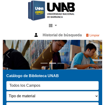
Catalogo Web UNAB
Historial de búsqueda
Limpiar
Previous
Next