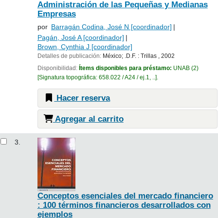
Administración de las Pequeñas y Medianas
Empresas
por
Barragán Codina, José N
[coordinador]
Pagán, José A
[coordinador]
Brown, Cynthia J
[coordinador]
Detalles de publicación:
México; .D.F. :
Trillas ,
2002
Disponibilidad:
Ítems disponibles para préstamo:
UNAB
(2)
Signatura topográfica:
658.022 / A24 / ej.1, ..
.
Hacer reserva
Agregar al carrito
3.
Conceptos esenciales del mercado financiero
: 100 términos financieros desarrollados con
ejemplos