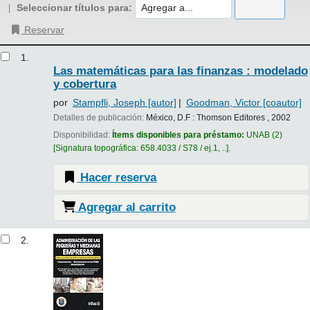
Seleccionar títulos para:
Reservar
Resultados
1.
Las matemáticas para las finanzas : modelado
y cobertura
por
Stampfli, Joseph
[autor]
Goodman, Victor
[coautor]
Detalles de publicación:
México, D.F :
Thomson Editores ,
2002
Disponibilidad:
Ítems disponibles para préstamo:
UNAB
(2)
Signatura topográfica:
658.4033 / S78 / ej.1, ..
.
Hacer reserva
Agregar al carrito
2.