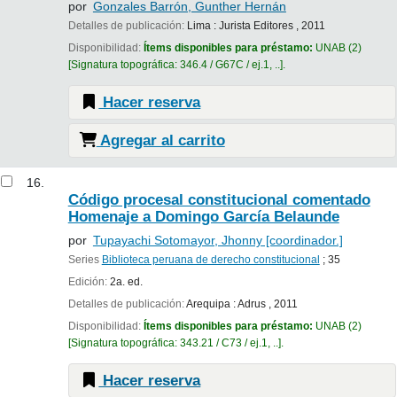
por
Gonzales Barrón, Gunther Hernán
Detalles de publicación:
Lima :
Jurista Editores ,
2011
Disponibilidad:
Ítems disponibles para préstamo:
UNAB
(2)
Signatura topográfica:
346.4 / G67C / ej.1, ..
.
Hacer reserva
Agregar al carrito
16.
Código procesal constitucional comentado
Homenaje a Domingo García Belaunde
por
Tupayachi Sotomayor, Jhonny
[coordinador.]
Series
Biblioteca peruana de derecho constitucional
; 35
Edición:
2a. ed.
Detalles de publicación:
Arequipa :
Adrus ,
2011
Disponibilidad:
Ítems disponibles para préstamo:
UNAB
(2)
Signatura topográfica:
343.21 / C73 / ej.1, ..
.
Hacer reserva