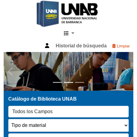
Catalogo Web UNAB
Historial de búsqueda
Limpiar
Previous
Next