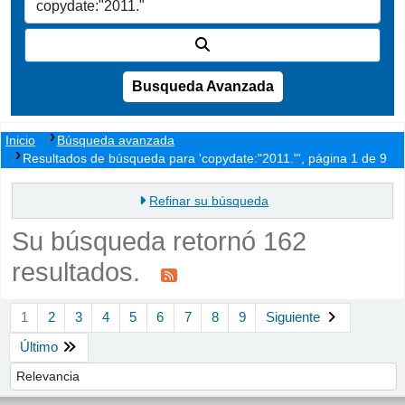
Busqueda Avanzada
Inicio
Búsqueda avanzada
Resultados de búsqueda para 'copydate:"2011."', página 1 de 9
Refinar su búsqueda
Su búsqueda retornó 162
resultados.
Ordenar
1
2
3
4
5
6
7
8
9
Siguiente
Último
Ordenar por: