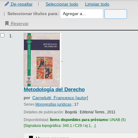
De-resaltar
Seleccionar todo
Limpiar todo
Seleccionar títulos para:
Reservar
Resultados
1.
Metodología del Derecho
por
Carnelutti, Francesco
[autor]
Series
Monografías jurídicas
; 17
Detalles de publicación:
Bogotá :
Editorial Temis ,
2011
Disponibilidad:
Ítems disponibles para préstamo:
UNAB
(5)
Signatura topográfica:
340.1 / C29 / ej.1, ..
.