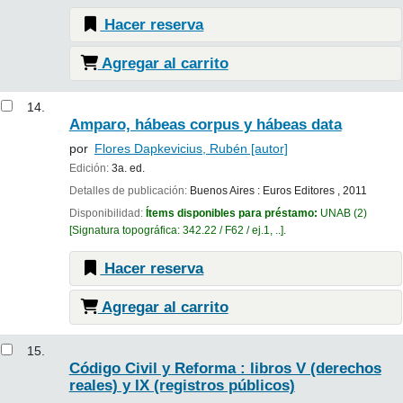
Hacer reserva
Agregar al carrito
14.
Amparo, hábeas corpus y hábeas data
por
Flores Dapkevicius, Rubén
[autor]
Edición:
3a. ed.
Detalles de publicación:
Buenos Aires :
Euros Editores ,
2011
Disponibilidad:
Ítems disponibles para préstamo:
UNAB
(2)
Signatura topográfica:
342.22 / F62 / ej.1, ..
.
Hacer reserva
Agregar al carrito
15.
Código Civil y Reforma : libros V (derechos
reales) y IX (registros públicos)