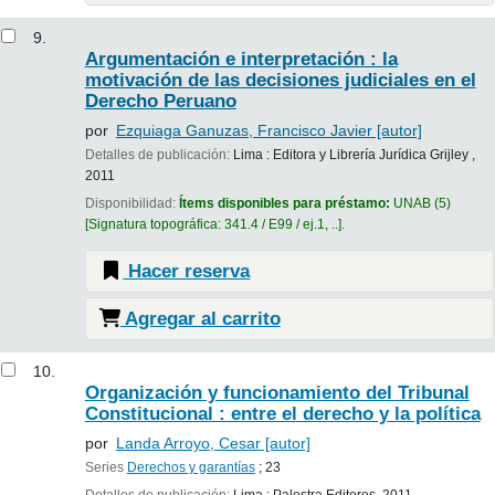
9.
Argumentación e interpretación : la
motivación de las decisiones judiciales en el
Derecho Peruano
por
Ezquiaga Ganuzas, Francisco Javier
[autor]
Detalles de publicación:
Lima :
Editora y Librería Jurídica Grijley ,
2011
Disponibilidad:
Ítems disponibles para préstamo:
UNAB
(5)
Signatura topográfica:
341.4 / E99 / ej.1, ..
.
Hacer reserva
Agregar al carrito
10.
Organización y funcionamiento del Tribunal
Constitucional : entre el derecho y la política
por
Landa Arroyo, Cesar
[autor]
Series
Derechos y garantías
; 23