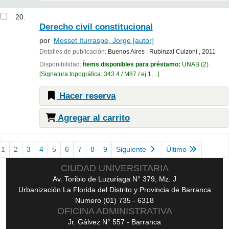
20.
Derecho civil constitucional
por
Mosset Iturraspe, Jorge
[autor]
Detalles de publicación:
Buenos Aires :
Rubinzal Culzoni ,
2011
Disponibilidad:
Ítems disponibles para préstamo:
UNAB
(2)
Signatura topográfica:
343.4 / M87 / ej.1, ..
.
Hacer reserva
Agregar al carrito
Páginas
1
2
3
4
5
6
7
8
9
Siguiente
Último
CIUDAD UNIVERSITARIA
Av. Toribio de Luzuriaga N° 379, Mz. J
Urbanización La Florida del Distrito y Provincia de Barranca
Numero (01) 735 - 6318
OFICINA ADMINISTRATIVA
Jr. Gálvez N° 557 - Barranca