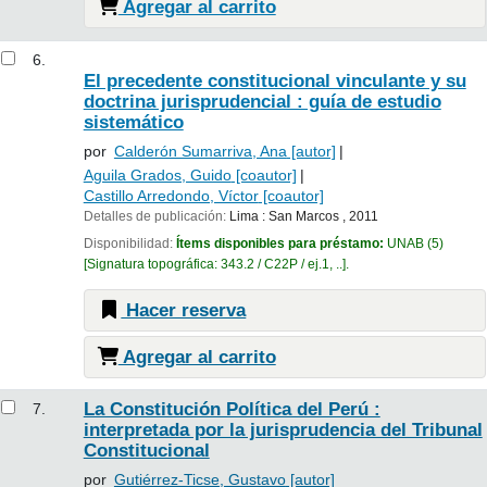
Agregar al carrito
6.
El precedente constitucional vinculante y su
doctrina jurisprudencial : guía de estudio
sistemático
por
Calderón Sumarriva, Ana
[autor]
Aguila Grados, Guido
[coautor]
Castillo Arredondo, Víctor
[coautor]
Detalles de publicación:
Lima :
San Marcos ,
2011
Disponibilidad:
Ítems disponibles para préstamo:
UNAB
(5)
Signatura topográfica:
343.2 / C22P / ej.1, ..
.
Hacer reserva
Agregar al carrito
La Constitución Política del Perú :
7.
interpretada por la jurisprudencia del Tribunal
Constitucional
por
Gutiérrez-Ticse, Gustavo
[autor]