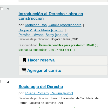
3.
Introducción al Derecho : obra en
construcción
por
Moncada Roa, Camila
[coordinadora]
Duque V., Ana María
[coautor]
Perafán Liévano, Betsy
[coautor]
Detalles de publicación:
Bogotá :
Temis ,
2011
Disponibilidad:
Ítems disponibles para préstamo:
UNAB
(5)
Signatura topográfica:
340.07 / I61 / ej.1, ..
.
Hacer reserva
Agregar al carrito
4.
Sociología del Derecho
por
Rueda Romero, Paulino
[autor]
Detalles de publicación:
Lima :
Universidad de San Martín de
Porres, Facultad de Derecho ,
2011