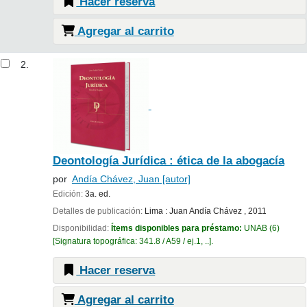
Hacer reserva
Agregar al carrito
2.
Deontología Jurídica : ética de la abogacía
por
Andía Chávez, Juan
[autor]
Edición:
3a. ed.
Detalles de publicación:
Lima :
Juan Andía Chávez ,
2011
Disponibilidad:
Ítems disponibles para préstamo:
UNAB
(6)
Signatura topográfica:
341.8 / A59 / ej.1, ..
.
Hacer reserva
Agregar al carrito