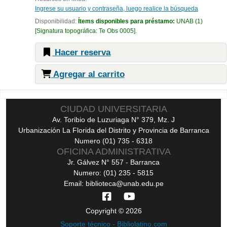
Ingrese su usuario y contraseña, luego realice la búsqueda
Disponibilidad:
Ítems disponibles para préstamo:
UNAB
(1)
Signatura topográfica:
Te Obs 0005
.
Hacer reserva
Agregar al carrito
Páginas
CIUDAD UNIVERSITARIA
Av. Toribio de Luzuriaga N° 379, Mz. J
Urbanización La Florida del Distrito y Provincia de Barranca
Numero (01) 735 - 6318
OFICINA ADMINISTRATIVA
Jr. Gálvez N° 557 - Barranca
Numero: (01) 235 - 5815
Email: biblioteca@unab.edu.pe
Copyright © 2026
Soporte técnico - Bibliolatino.com