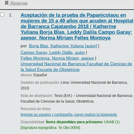
Reservar
Resultados
Aceptación de la prueba de Papanicolaou en
1.
mujeres de 15 a 49 años que acuden al Hospital
de Barranca Cajatambo 2018 /
Katherine
Yuliana Borja Blas, Leddy Dalila Campo Garay;
asesor, Norma Miriam Felles Montoya
por
Borja Blas, Katherine Yuliana
[autor]
Campo Garay, Leddy Dalila
, autor
Felles Montoya, Norma Miriam
, asesor
Universidad Nacional de Barranca Facultad de Ciencias de
la Salud Escuela de Obstetricia
Idioma:
Español
Detalles de publicación:
Lima:
Universidad Nacional de Barranca,
2019
Nota de disertación:
Tesis (Enf.) – Universidad Nacional de Barranca.
Facultad de Ciencias de la Salud, Obstetricia.
Recursos en línea:
Ingrese su usuario y contraseña, luego realice la búsqueda
Disponibilidad:
Ítems disponibles para préstamo:
UNAB
(1)
Signatura topográfica:
Te Obs 0004
.