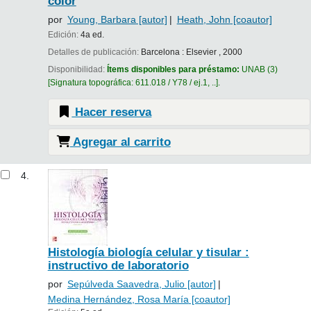
color
por
Young, Barbara
[autor]
Heath, John
[coautor]
Edición:
4a ed.
Detalles de publicación:
Barcelona :
Elsevier ,
2000
Disponibilidad:
Ítems disponibles para préstamo:
UNAB
(3)
Signatura topográfica:
611.018 / Y78 / ej.1, ..
.
Hacer reserva
Agregar al carrito
4.
Histología biología celular y tisular :
instructivo de laboratorio
por
Sepúlveda Saavedra, Julio
[autor]
Medina Hernández, Rosa María
[coautor]