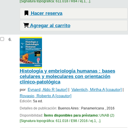
Signatura topográfica:
611.018 / R84 / ej.1, ..
.
Hacer reserva
Agregar al carrito
6.
Histología y embriología humanas : bases
celulares y moleculares con orientación
clínico-patológica
por
Eynard, Aldo R
[autor]
Valentich, Mirtha A
[coautor]
Rovasio, Roberto A
[coautor]
Edición:
5a ed.
Detalles de publicación:
Buenos Aires :
Panamericana ,
2016
Disponibilidad:
Ítems disponibles para préstamo:
UNAB
(2)
Signatura topográfica:
611.018 / E98 / 2016 / ej.1, ..
.