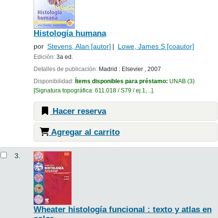
Histología humana
por
Stevens, Alan
[autor]
Lowe, James S
[coautor]
Edición:
3a ed.
Detalles de publicación:
Madrid :
Elsevier ,
2007
Disponibilidad:
Ítems disponibles para préstamo:
UNAB
(3)
Signatura topográfica:
611.018 / S79 / ej.1, ..
.
Hacer reserva
Agregar al carrito
3.
Wheater histología funcional : texto y atlas en