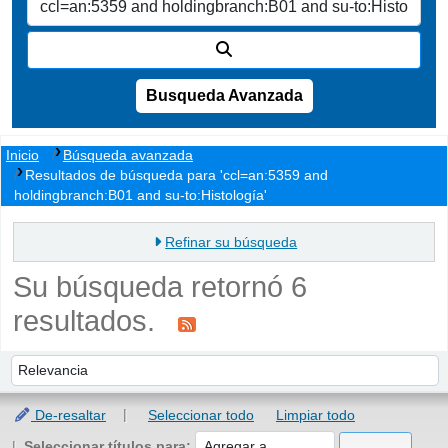
Busqueda Avanzada
Inicio
Búsqueda avanzada
Resultados de búsqueda para 'ccl=an:5359 and
holdingbranch:B01 and su-to:Histología'
Refinar su búsqueda
Su búsqueda retornó 6
resultados.
Ordenar
Ordenar por:
De-resaltar
Seleccionar todo
Limpiar todo
Seleccionar títulos para: