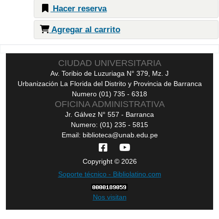
Hacer reserva
Agregar al carrito
Páginas
CIUDAD UNIVERSITARIA
Av. Toribio de Luzuriaga N° 379, Mz. J
Urbanización La Florida del Distrito y Provincia de Barranca
Numero (01) 735 - 6318
OFICINA ADMINISTRATIVA
Jr. Gálvez N° 557 - Barranca
Numero: (01) 235 - 5815
Email: biblioteca@unab.edu.pe
Copyright © 2026
Soporte técnico - Bibliolatino.com
Nos visitan