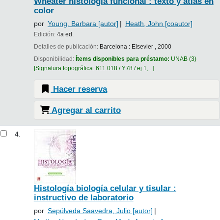
Wheater histología funcional : texto y atlas en
color
por
Young, Barbara
[autor]
Heath, John
[coautor]
Edición:
4a ed.
Detalles de publicación:
Barcelona :
Elsevier ,
2000
Disponibilidad:
Ítems disponibles para préstamo:
UNAB
(3)
Signatura topográfica:
611.018 / Y78 / ej.1, ..
.
Hacer reserva
Agregar al carrito
4.
Histología biología celular y tisular :
instructivo de laboratorio
por
Sepúlveda Saavedra, Julio
[autor]