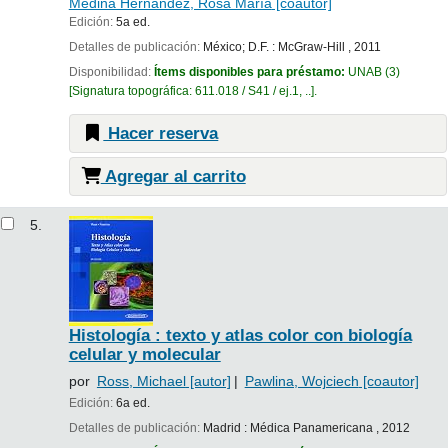
Medina Hernández, Rosa María
[coautor]
Edición:
5a ed.
Detalles de publicación:
México; D.F. :
McGraw-Hill ,
2011
Disponibilidad:
Ítems disponibles para préstamo:
UNAB
(3)
Signatura topográfica:
611.018 / S41 / ej.1, ..
.
Hacer reserva
Agregar al carrito
5.
Histología : texto y atlas color con biología
celular y molecular
por
Ross, Michael
[autor]
Pawlina, Wojciech
[coautor]
Edición:
6a ed.
Detalles de publicación:
Madrid :
Médica Panamericana ,
2012