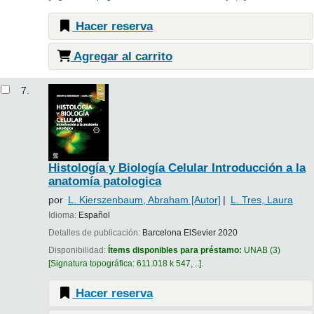
Hacer reserva
Agregar al carrito
7.
Histología y Biología Celular Introducción a la
anatomía patologica
por
L. Kierszenbaum, Abraham
[Autor]
L. Tres, Laura
Idioma:
Español
Detalles de publicación:
Barcelona
ElSevier
2020
Disponibilidad:
Ítems disponibles para préstamo:
UNAB
(3)
Signatura topográfica:
611.018 k 547, ..
.
Hacer reserva