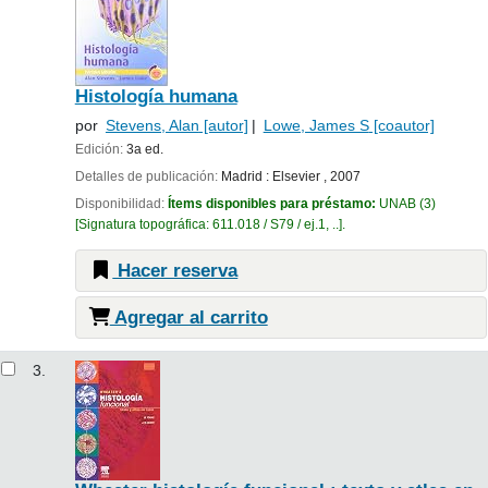
Histología humana
por
Stevens, Alan
[autor]
Lowe, James S
[coautor]
Edición:
3a ed.
Detalles de publicación:
Madrid :
Elsevier ,
2007
Disponibilidad:
Ítems disponibles para préstamo:
UNAB
(3)
Signatura topográfica:
611.018 / S79 / ej.1, ..
.
Hacer reserva
Agregar al carrito
3.