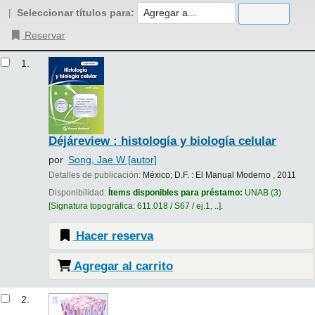
Seleccionar títulos para:
Reservar
Resultados
1.
Déjáreview : histología y biología celular
por
Song, Jae W
[autor]
Detalles de publicación:
México; D.F. :
El Manual Moderno ,
2011
Disponibilidad:
Ítems disponibles para préstamo:
UNAB
(3)
Signatura topográfica:
611.018 / S67 / ej.1, ..
.
Hacer reserva
Agregar al carrito
2.