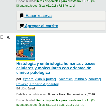
Disponibilidad:
Ítems disponibles para préstamo:
UNAB
(3)
Signatura topográfica:
611.018 / R84 / ej.1, ..
.
Hacer reserva
Agregar al carrito
6.
Histología y embriología humanas : bases
celulares y moleculares con orientación
clínico-patológica
por
Eynard, Aldo R
[autor]
Valentich, Mirtha A
[coautor]
Rovasio, Roberto A
[coautor]
Edición:
5a ed.
Detalles de publicación:
Buenos Aires :
Panamericana ,
2016
Disponibilidad:
Ítems disponibles para préstamo:
UNAB
(2)
Signatura topográfica:
611.018 / E98 / 2016 / ej.1, ..
.