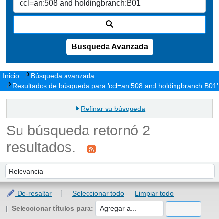
Busqueda Avanzada
Inicio
Búsqueda avanzada
Resultados de búsqueda para 'ccl=an:508 and holdingbranch:B01'
Refinar su búsqueda
Su búsqueda retornó 2
resultados.
Ordenar
Ordenar por:
De-resaltar
Seleccionar todo
Limpiar todo
Seleccionar títulos para: