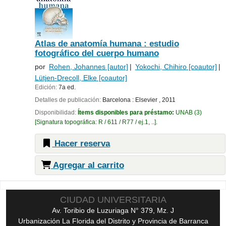
Atlas de anatomía humana : estudio
fotográfico del cuerpo humano
por
Rohen, Johannes
[autor]
Yokochi, Chihiro
[coautor]
Lütjen-Drecoll, Elke
[coautor]
Edición:
7a ed.
Detalles de publicación:
Barcelona :
Elsevier ,
2011
Disponibilidad:
Ítems disponibles para préstamo:
UNAB
(3)
Signatura topográfica:
R / 611 / R77 / ej.1, ..
.
Hacer reserva
Agregar al carrito
Páginas
CIUDAD UNIVERSITARIA
Av. Toribio de Luzuriaga N° 379, Mz. J
Urbanización La Florida del Distrito y Provincia de Barranca