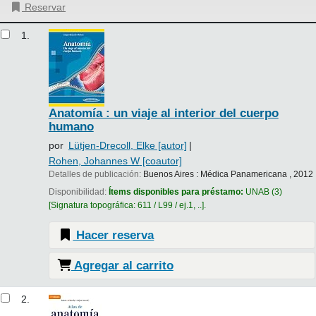
Reservar
Resultados
1.
Anatomía : un viaje al interior del cuerpo
humano
por
Lütjen-Drecoll, Elke
[autor]
Rohen, Johannes W
[coautor]
Detalles de publicación:
Buenos Aires :
Médica Panamericana ,
2012
Disponibilidad:
Ítems disponibles para préstamo:
UNAB
(3)
Signatura topográfica:
611 / L99 / ej.1, ..
.
Hacer reserva
Agregar al carrito
2.