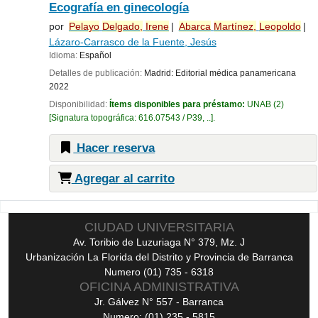
Ecografía en ginecología
por
Pelayo
Delgado,
Irene
Abarca
Martínez,
Leopoldo
Lázaro-Carrasco de la Fuente, Jesús
Idioma:
Español
Detalles de publicación:
Madrid:
Editorial médica panamericana
2022
Disponibilidad:
Ítems disponibles para préstamo:
UNAB
(2)
Signatura topográfica:
616.07543 / P39, ..
.
Hacer reserva
Agregar al carrito
Páginas
CIUDAD UNIVERSITARIA
Av. Toribio de Luzuriaga N° 379, Mz. J
Urbanización La Florida del Distrito y Provincia de Barranca
Numero (01) 735 - 6318
OFICINA ADMINISTRATIVA
Jr. Gálvez N° 557 - Barranca
Numero: (01) 235 - 5815