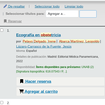
De-resaltar
Seleccionar todo
Limpiar todo
Seleccionar títulos para:
Reservar
Resultados
1.
Ecografía en
obste
tricia
por
Pelayo
Delgado,
Irene
Abarca
Martínez,
Leopoldo
Lázaro-Carrasco de la Fuente, Jesús
Idioma:
Español
Detalles de publicación:
Madrid:
Editorial Médica Panamericana,
2022
Disponibilidad:
Ítems disponibles para préstamo:
UNAB
(2)
Signatura topográfica:
616.07543 / P, ..
.
Hacer reserva
Agregar al carrito
2.