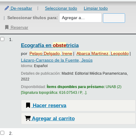
De-resaltar
Seleccionar todo
Limpiar todo
Seleccionar títulos para:
Reservar
Resultados
1.
Ecografía en
obste
tricia
por
Pelayo
Delgado,
Irene
Abarca
Martínez,
Leopoldo
Lázaro-Carrasco de la Fuente, Jesús
Idioma:
Español
Detalles de publicación:
Madrid:
Editorial Médica Panamericana,
2022
Disponibilidad:
Ítems disponibles para préstamo:
UNAB
(2)
Signatura topográfica:
616.07543 / P, ..
.
Hacer reserva
Agregar al carrito
2.