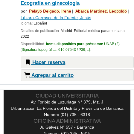
Ecografía en ginecología
por
Pelayo
Delgado,
Irene
Abarca
Martínez,
Leopoldo
Lázaro-Carrasco de la Fuente, Jesús
Idioma:
Español
Detalles de publicación:
Madrid:
Editorial médica panamericana
2022
Disponibilidad:
Ítems disponibles para préstamo:
UNAB
(2)
Signatura topográfica:
616.07543 / P39, ..
.
Hacer reserva
Agregar al carrito
Páginas
CIUDAD UNIVERSITARIA
Av. Toribio de Luzuriaga N° 379, Mz. J
Urbanización La Florida del Distrito y Provincia de Barranca
Numero (01) 735 - 6318
OFICINA ADMINISTRATIVA
Jr. Gálvez N° 557 - Barranca
Numero: (01) 235 - 5815