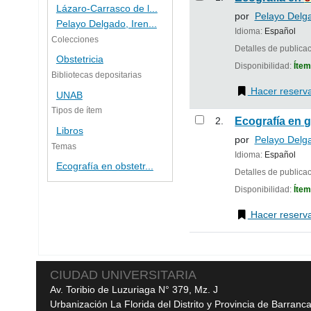
Lázaro-Carrasco de l...
por
Pelayo Delga
Pelayo Delgado, Iren...
Idioma:
Español
Colecciones
Detalles de publica
Obstetricia
Disponibilidad:
Ítem
Bibliotecas depositarias
Hacer reserv
UNAB
Tipos de ítem
2.
Ecografía en 
Libros
por
Pelayo Delga
Temas
Idioma:
Español
Ecografía en obstetr...
Detalles de publica
Disponibilidad:
Ítem
Hacer reserv
Páginas
CIUDAD UNIVERSITARIA
Av. Toribio de Luzuriaga N° 379, Mz. J
Urbanización La Florida del Distrito y Provincia de Barranc