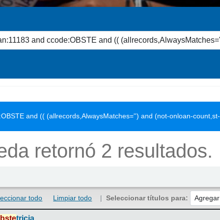
OBSTE and (( (allrecords,AlwaysMatches='') and (not-onloan-count,st
da retornó 2 resultados.
leccionar todo
Limpiar todo
Seleccionar títulos para:
bste
tricia