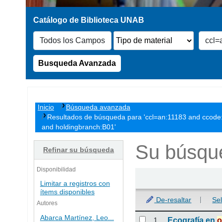
Busqueda Avanzada
Inicio
Búsqueda avanzada
Resultados de búsqueda para 'ccl=an:11183 and ccode:
and holdingbranch:B01'
Su búsque
Refinar su búsqueda
Disponibilidad
Ordenar
Limitar a registros con
ítems disponibles
De-resaltar
Se
Autores
Resultados
Abarca Martínez, Leo...
1.
Ecografía en
o