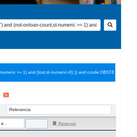
-numeric >= 1) and (lost,st-numeric=0) )) and ccode:OBSTE
Ordenar por:
Reservar