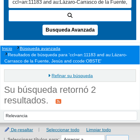
Busqueda Avanzada
Inicio
Búsqueda avanzada
Resultados de búsqueda para 'ccl=an:11183 and au:Lázaro-
Carrasco de la Fuente, Jesús and ccode:OBSTE'
Refinar su búsqueda
Su búsqueda retornó 2
resultados.
Ordenar
Ordenar por:
De-resaltar
Seleccionar todo
Limpiar todo
Seleccionar títulos para: