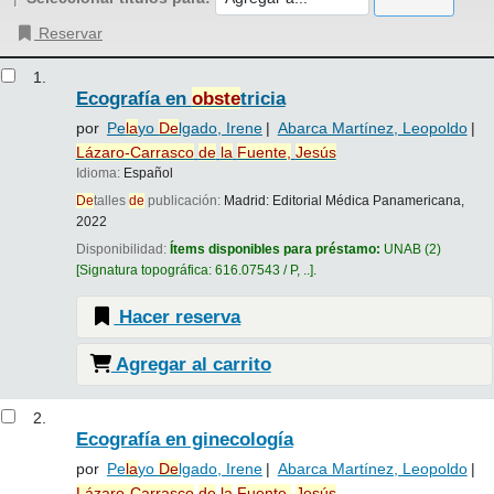
Reservar
Resultados
1.
Ecografía en
obste
tricia
por
Pe
la
yo
De
lgado, Irene
Abarca Martínez, Leopoldo
Lázaro-Carrasco
de
la
Fuente,
Jesús
Idioma:
Español
De
talles
de
publicación:
Madrid:
Editorial Médica Panamericana,
2022
Disponibilidad:
Ítems disponibles para préstamo:
UNAB
(2)
Signatura topográfica:
616.07543 / P, ..
.
Hacer reserva
Agregar al carrito
2.
Ecografía en ginecología
por
Pe
la
yo
De
lgado, Irene
Abarca Martínez, Leopoldo
Lázaro-Carrasco
de
la
Fuente,
Jesús