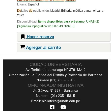
Idioma:
Español
De
talles
de
publicación:
Madrid:
Editorial médica panamericana
2022
Disponibilidad:
Ítems disponibles para préstamo:
UNAB
(2)
Signatura topográfica:
616.07543 / P39, ..
.
Hacer reserva
Agregar al carrito
Páginas
CIUDAD UNIVERSITARIA
Av. Toribio de Luzuriaga N° 379, Mz. J
Urbanización La Florida del Distrito y Provincia de Barranca
Numero (01) 735 - 6318
OFICINA ADMINISTRATIVA
Jr. Gálvez N° 557 - Barranca
Numero: (01) 235 - 5815
Email: biblioteca@unab.edu.pe