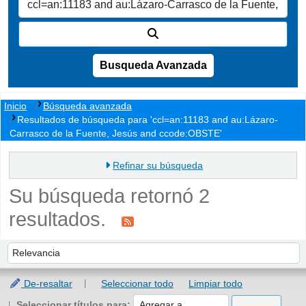
Busqueda Avanzada
Inicio
Búsqueda avanzada
Resultados de búsqueda para 'ccl=an:11183 and au:Lázaro-
Carrasco de la Fuente, Jesús and ccode:OBSTE'
Refinar su búsqueda
Su búsqueda retornó 2
resultados.
Ordenar
Ordenar por:
De-resaltar
Seleccionar todo
Limpiar todo
Seleccionar títulos para: