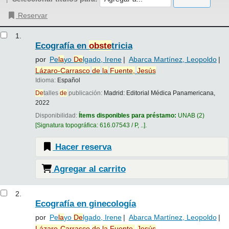
Reservar
Resultados
1.
Ecografía en
obste
tricia
por
Pe
la
yo
De
lgado, Irene
Abarca Martínez, Leopoldo
Lázaro-Carrasco
de
la
Fuente,
Jesús
Idioma:
Español
De
talles
de
publicación:
Madrid:
Editorial Médica Panamericana,
2022
Disponibilidad:
Ítems disponibles para préstamo:
UNAB
(2)
Signatura topográfica:
616.07543 / P, ..
.
Hacer reserva
Agregar al carrito
2.
Ecografía en ginecología
por
Pe
la
yo
De
lgado, Irene
Abarca Martínez, Leopoldo
Lázaro-Carrasco
de
la
Fuente,
Jesús