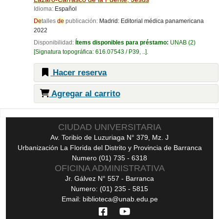
Idioma:
Español
De
talles
de
publicación:
Madrid:
Editorial médica panamericana
2022
Disponibilidad:
Ítems disponibles para préstamo:
UNAB
(2)
Signatura topográfica:
616.07543 / P39, ..
.
Hacer reserva
Agregar al carrito
Páginas
CIUDAD UNIVERSITARIA
Av. Toribio de Luzuriaga N° 379, Mz. J
Urbanización La Florida del Distrito y Provincia de Barranca
Numero (01) 735 - 6318
OFICINA ADMINISTRATIVA
Jr. Gálvez N° 557 - Barranca
Numero: (01) 235 - 5815
Email: biblioteca@unab.edu.pe