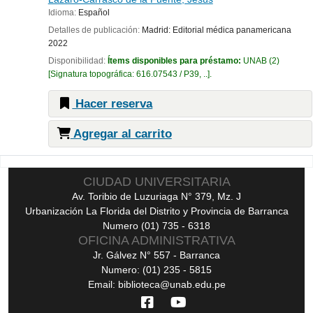
Idioma:
Español
Detalles de publicación:
Madrid:
Editorial médica panamericana
2022
Disponibilidad:
Ítems disponibles para préstamo:
UNAB
(2)
Signatura topográfica:
616.07543 / P39, ..
.
Hacer reserva
Agregar al carrito
Páginas
CIUDAD UNIVERSITARIA
Av. Toribio de Luzuriaga N° 379, Mz. J
Urbanización La Florida del Distrito y Provincia de Barranca
Numero (01) 735 - 6318
OFICINA ADMINISTRATIVA
Jr. Gálvez N° 557 - Barranca
Numero: (01) 235 - 5815
Email: biblioteca@unab.edu.pe