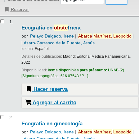
Reservar
Resultados
1.
Ecografía en
obste
tricia
por
Pelayo Delgado, Irene
Abarca
Martínez,
Leopoldo
Lázaro-Carrasco de la Fuente, Jesús
Idioma:
Español
Detalles de publicación:
Madrid:
Editorial Médica Panamericana,
2022
Disponibilidad:
Ítems disponibles para préstamo:
UNAB
(2)
Signatura topográfica:
616.07543 / P, ..
.
Hacer reserva
Agregar al carrito
2.
Ecografía en ginecología
por
Pelayo Delgado, Irene
Abarca
Martínez,
Leopoldo
Lázaro-Carrasco de la Fuente, Jesús