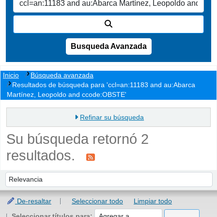
Busqueda Avanzada
Inicio
Búsqueda avanzada
Resultados de búsqueda para 'ccl=an:11183 and au:Abarca
Martínez, Leopoldo and ccode:OBSTE'
Refinar su búsqueda
Su búsqueda retornó 2
resultados.
Ordenar
Ordenar por:
De-resaltar
Seleccionar todo
Limpiar todo
Seleccionar títulos para: