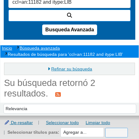
Busqueda Avanzada
Inicio
Búsqueda avanzada
Resultados de búsqueda para 'ccl=an:11182 and itype:LIB'
Refinar su búsqueda
Su búsqueda retornó 2
resultados.
Ordenar
Ordenar por:
De-resaltar
Seleccionar todo
Limpiar todo
Seleccionar títulos para: