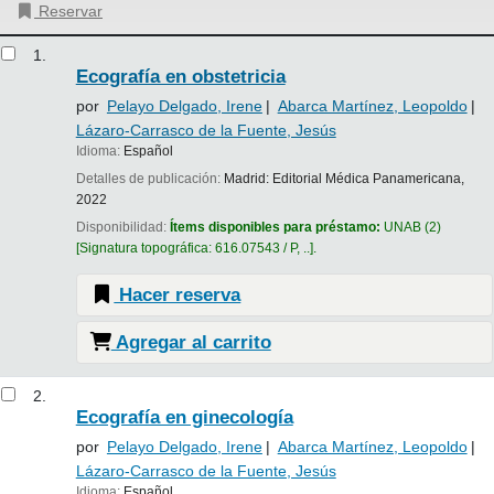
Reservar
Resultados
1.
Ecografía en obstetricia
por
Pelayo Delgado, Irene
Abarca Martínez, Leopoldo
Lázaro-Carrasco de la Fuente, Jesús
Idioma:
Español
Detalles de publicación:
Madrid:
Editorial Médica Panamericana,
2022
Disponibilidad:
Ítems disponibles para préstamo:
UNAB
(2)
Signatura topográfica:
616.07543 / P, ..
.
Hacer reserva
Agregar al carrito
2.
Ecografía en ginecología
por
Pelayo Delgado, Irene
Abarca Martínez, Leopoldo
Lázaro-Carrasco de la Fuente, Jesús
Idioma:
Español