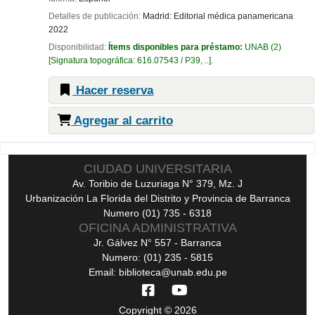
Detalles de publicación:
Madrid:
Editorial médica panamericana
2022
Disponibilidad:
Ítems disponibles para préstamo:
UNAB
(2)
Signatura topográfica:
616.07543 / P39, ..
.
Hacer reserva
Agregar al carrito
Páginas
CIUDAD UNIVERSITARIA
Av. Toribio de Luzuriaga N° 379, Mz. J
Urbanización La Florida del Distrito y Provincia de Barranca
Numero (01) 735 - 6318
OFICINA ADMINISTRATIVA
Jr. Gálvez N° 557 - Barranca
Numero: (01) 235 - 5815
Email: biblioteca@unab.edu.pe
Copyright © 2026