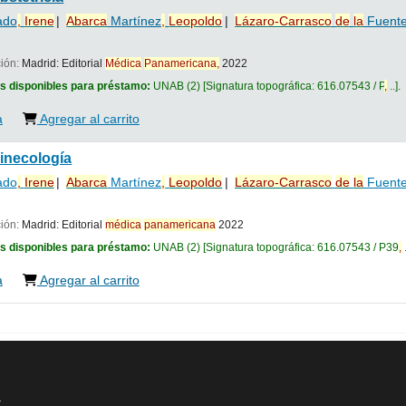
ado
,
Irene
Abarca
Martínez
,
Leopoldo
Lázaro-Carrasco
de
la
Fuent
ción:
Madrid:
Editorial
Médica
Panamericana
,
2022
s disponibles para préstamo:
UNAB
(2)
Signatura topográfica:
616.07543 / P
,
..
.
a
Agregar al carrito
ginecología
ado
,
Irene
Abarca
Martínez
,
Leopoldo
Lázaro-Carrasco
de
la
Fuent
ción:
Madrid:
Editorial
médica
panamericana
2022
s disponibles para préstamo:
UNAB
(2)
Signatura topográfica:
616.07543 / P39
,
.
a
Agregar al carrito
a