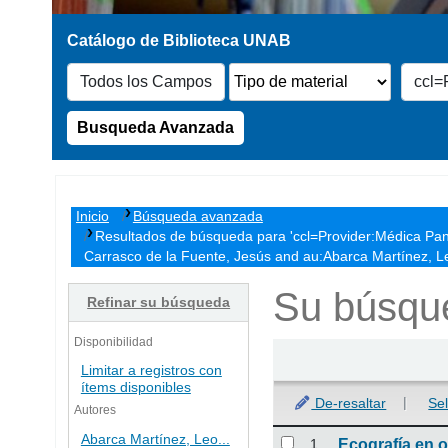
Busqueda Avanzada
Inicio
Búsqueda avanzada
Resultados de búsqueda para 'ccl=Provider:Médica Pan
Carrasco de la Fuente, Jesús and au:Abarca Martínez, Leo
Su búsque
Refinar su búsqueda
Disponibilidad
Ordenar
Limitar a registros con
ítems disponibles
De-resaltar
Se
Autores
Resultados
Abarca Martínez, Leo...
1.
Ecografía en o