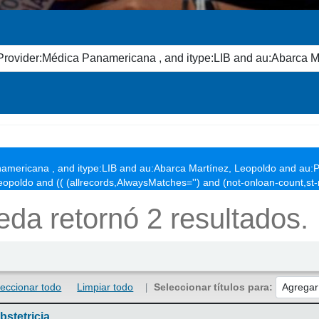
americana , and itype:LIB and au:Abarca Martínez, Leopoldo and au:P
poldo and (( (allrecords,AlwaysMatches='') and (not-onloan-count,st-n
da retornó 2 resultados.
leccionar todo
Limpiar todo
Seleccionar títulos para:
bstetricia