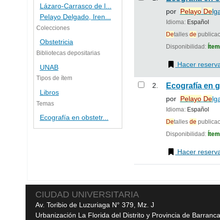
Lázaro-Carrasco de l...
por
Pe
la
yo
De
lg
Pelayo Delgado, Iren...
Idioma:
Español
Colecciones
De
talles
de
publica
Obstetricia
Disponibilidad:
Ítem
Bibliotecas depositarias
Hacer reserv
UNAB
Tipos de ítem
2.
Ecografía en 
Libros
por
Pe
la
yo
De
lg
Temas
Idioma:
Español
Ecografía en obstetr...
De
talles
de
publica
Disponibilidad:
Ítem
Hacer reserv
Páginas
CIUDAD UNIVERSITARIA
Av. Toribio de Luzuriaga N° 379, Mz. J
Urbanización La Florida del Distrito y Provincia de Barranc