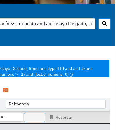
elayo Delgado, Irene and itype:LIB and au:Lázaro-
umeric >= 1) and (lost,st-numeric=0) ))'
Ordenar por:
Reservar