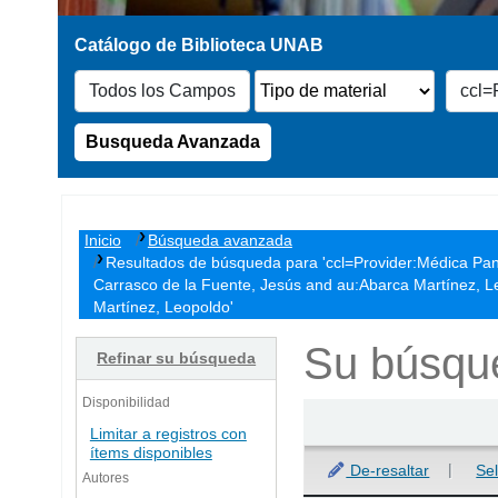
Busqueda Avanzada
Inicio
Búsqueda avanzada
Resultados de búsqueda para 'ccl=Provider:Médica Pan
Carrasco de la Fuente, Jesús and au:Abarca Martínez, Le
Martínez, Leopoldo'
Su búsque
Refinar su búsqueda
Disponibilidad
Ordenar
Limitar a registros con
ítems disponibles
De-resaltar
Se
Autores