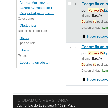
Resultados
Abarca Martínez, Leo...
1.
Ecografía en o
Lázaro-Carrasco de l...
por
Pe
la
yo
De
lg
Pelayo Delgado, Iren...
Idioma:
Español
Colecciones
De
talles
de
publica
Obstetricia
Disponibilidad:
Ítem
Bibliotecas depositarias
Hacer reserv
UNAB
Tipos de ítem
2.
Ecografía en 
Libros
por
Pe
la
yo
De
lg
Temas
Idioma:
Español
Ecografía en obstetr...
De
talles
de
publica
Disponibilidad:
Ítem
Hacer reserv
Páginas
CIUDAD UNIVERSITARIA
Av. Toribio de Luzuriaga N° 379, Mz. J