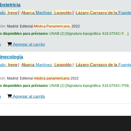
bstetricia
ado
,
Irene
Abarca
Martínez
,
Leopoldo
Lázaro-Carrasco
de
la
Fuent
ción:
Madrid:
Editorial
Médica
Panamericana
,
2022
s disponibles para préstamo:
UNAB
(2)
Signatura topográfica:
616.07543 / P
,
..
.
a
Agregar al carrito
ginecología
ado
,
Irene
Abarca
Martínez
,
Leopoldo
Lázaro-Carrasco
de
la
Fuent
ción:
Madrid:
Editorial
médica
panamericana
2022
s disponibles para préstamo:
UNAB
(2)
Signatura topográfica:
616.07543 / P39
,
.
a
Agregar al carrito