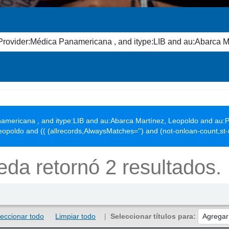
americana , and itype:LIB and au:Abarca Martínez, Leopoldo and au:P
opoldo and (( (allrecords,AlwaysMatches='') and (not-onloan-count,st-
da retornó 2 resultados.
leccionar todo
Limpiar todo
Seleccionar títulos para: