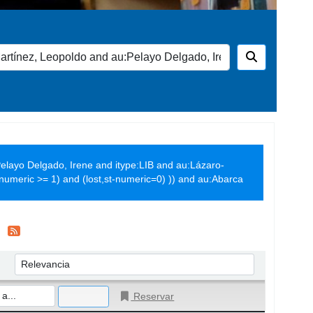
elayo Delgado, Irene and itype:LIB and au:Lázaro-
numeric >= 1) and (lost,st-numeric=0) )) and au:Abarca
Ordenar por:
Reservar