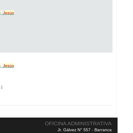
e
,
Jesús
e
,
Jesús
.
.
OFICINA ADMINISTRATIVA
Jr. Gálvez N° 557 - Barranca