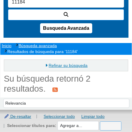
Busqueda Avanzada
Inicio
Búsqueda avanzada
Resultados de búsqueda para '11184'
Refinar su búsqueda
Su búsqueda retornó 2
resultados.
Ordenar
Ordenar por:
De-resaltar
Seleccionar todo
Limpiar todo
Seleccionar títulos para: