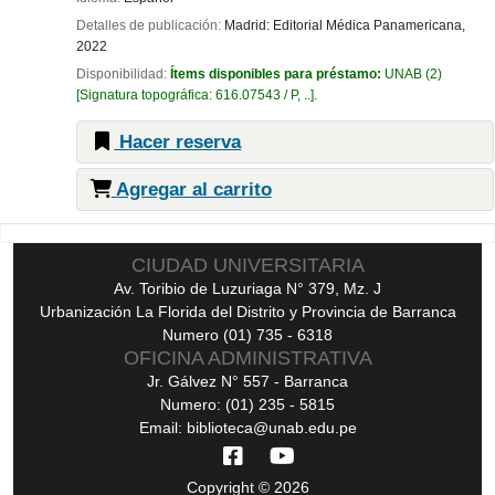
Detalles de publicación:
Madrid:
Editorial Médica Panamericana,
2022
Disponibilidad:
Ítems disponibles para préstamo:
UNAB
(2)
Signatura topográfica:
616.07543 / P, ..
.
Hacer reserva
Agregar al carrito
Páginas
CIUDAD UNIVERSITARIA
Av. Toribio de Luzuriaga N° 379, Mz. J
Urbanización La Florida del Distrito y Provincia de Barranca
Numero (01) 735 - 6318
OFICINA ADMINISTRATIVA
Jr. Gálvez N° 557 - Barranca
Numero: (01) 235 - 5815
Email: biblioteca@unab.edu.pe
Copyright © 2026