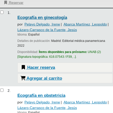
Reservar
Resultados
1.
Ecografía en ginecología
por
Pelayo Delgado, Irene
Abarca Martínez, Leopoldo
Lázaro-Carrasco de la Fuente, Jesús
Idioma:
Español
Detalles de publicación:
Madrid:
Editorial médica panamericana
2022
Disponibilidad:
Ítems disponibles para préstamo:
UNAB
(2)
Signatura topográfica:
616.07543 / P39, ..
.
Hacer reserva
Agregar al carrito
2.
Ecografía en obstetricia
por
Pelayo Delgado, Irene
Abarca Martínez, Leopoldo
Lázaro-Carrasco de la Fuente, Jesús
Idioma:
Español