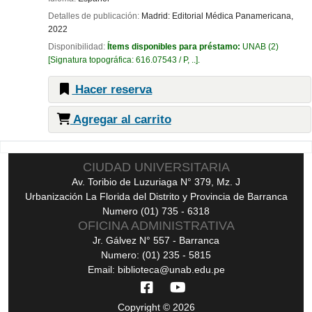
Detalles de publicación:
Madrid:
Editorial Médica Panamericana,
2022
Disponibilidad:
Ítems disponibles para préstamo:
UNAB
(2)
Signatura topográfica:
616.07543 / P, ..
.
Hacer reserva
Agregar al carrito
Páginas
CIUDAD UNIVERSITARIA
Av. Toribio de Luzuriaga N° 379, Mz. J
Urbanización La Florida del Distrito y Provincia de Barranca
Numero (01) 735 - 6318
OFICINA ADMINISTRATIVA
Jr. Gálvez N° 557 - Barranca
Numero: (01) 235 - 5815
Email: biblioteca@unab.edu.pe
Copyright © 2026