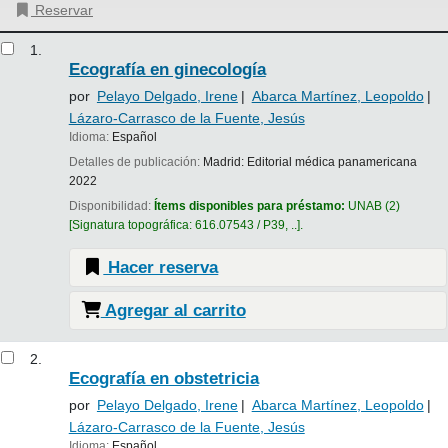
Reservar
Resultados
1.
Ecografía en ginecología
por
Pelayo Delgado, Irene
Abarca Martínez, Leopoldo
Lázaro-Carrasco de la Fuente, Jesús
Idioma:
Español
Detalles de publicación:
Madrid:
Editorial médica panamericana
2022
Disponibilidad:
Ítems disponibles para préstamo:
UNAB
(2)
Signatura topográfica:
616.07543 / P39, ..
.
Hacer reserva
Agregar al carrito
2.
Ecografía en obstetricia
por
Pelayo Delgado, Irene
Abarca Martínez, Leopoldo
Lázaro-Carrasco de la Fuente, Jesús
Idioma:
Español