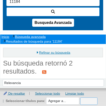
Busqueda Avanzada
Inicio
Búsqueda avanzada
Resultados de búsqueda para '11184'
Refinar su búsqueda
Su búsqueda retornó 2
resultados.
Ordenar
Ordenar por:
De-resaltar
Seleccionar todo
Limpiar todo
Seleccionar títulos para: