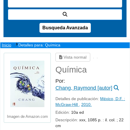
Busqueda Avanzada
Inicio
Detalles para:
Química
Vista normal
Química
Por:
Chang, Raymond
[autor]
Detalles de publicación:
México, D.F. :
McGraw-Hill ,
2010.
Edición:
10a ed
Imagen de Amazon.com
Descripción:
xxx, 1085 p. : il. col. ; 22
cm