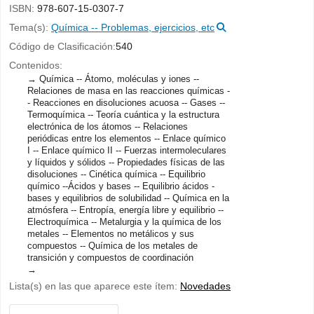
ISBN:
978-607-15-0307-7
Tema(s):
Química -- Problemas, ejercicios, etc
Código de Clasificación:
540
Contenidos:
Química -- Átomo, moléculas y iones --
Relaciones de masa en las reacciones químicas -
- Reacciones en disoluciones acuosa -- Gases --
Termoquímica -- Teoría cuántica y la estructura
electrónica de los átomos -- Relaciones
periódicas entre los elementos -- Enlace químico
I -- Enlace químico II -- Fuerzas intermoleculares
y líquidos y sólidos -- Propiedades físicas de las
disoluciones -- Cinética química -- Equilibrio
químico --Ácidos y bases -- Equilibrio ácidos -
bases y equilibrios de solubilidad -- Química en la
atmósfera -- Entropía, energía libre y equilibrio --
Electroquímica -- Metalurgia y la química de los
metales -- Elementos no metálicos y sus
compuestos -- Química de los metales de
transición y compuestos de coordinación
Lista(s) en las que aparece este ítem:
Novedades