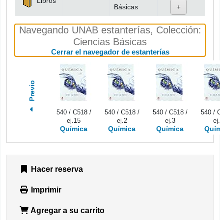
Libros
Básicas
Navegando UNAB estanterías
,
Colección:
Ciencias Básicas
(Oculta el nav
Cerrar el navegador de estanterías
Previo
540 / C518 /
540 / C518 /
540 / C518 /
540 / 
ej.15
ej.2
ej.3
ej
Química
Química
Química
Quím
Hacer reserva
Imprimir
Agregar a su carrito