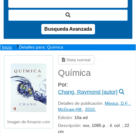
Busqueda Avanzada
Inicio
Detalles para:
Química
Vista normal
Química
Por:
Chang, Raymond
[autor]
Detalles de publicación:
México, D.F. :
McGraw-Hill ,
2010.
Edición:
10a ed
Imagen de Amazon.com
Descripción:
xxx, 1085 p. : il. col. ; 22
cm