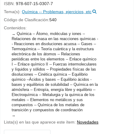
ISBN:
978-607-15-0307-7
Tema(s):
Química -- Problemas, ejercicios, etc
Código de Clasificación:
540
Contenidos:
Química -- Átomo, moléculas y iones --
Relaciones de masa en las reacciones químicas -
- Reacciones en disoluciones acuosa -- Gases --
Termoquímica -- Teoría cuántica y la estructura
electrónica de los átomos -- Relaciones
periódicas entre los elementos -- Enlace químico
I -- Enlace químico II -- Fuerzas intermoleculares
y líquidos y sólidos -- Propiedades físicas de las
disoluciones -- Cinética química -- Equilibrio
químico --Ácidos y bases -- Equilibrio ácidos -
bases y equilibrios de solubilidad -- Química en la
atmósfera -- Entropía, energía libre y equilibrio --
Electroquímica -- Metalurgia y la química de los
metales -- Elementos no metálicos y sus
compuestos -- Química de los metales de
transición y compuestos de coordinación
Lista(s) en las que aparece este ítem:
Novedades