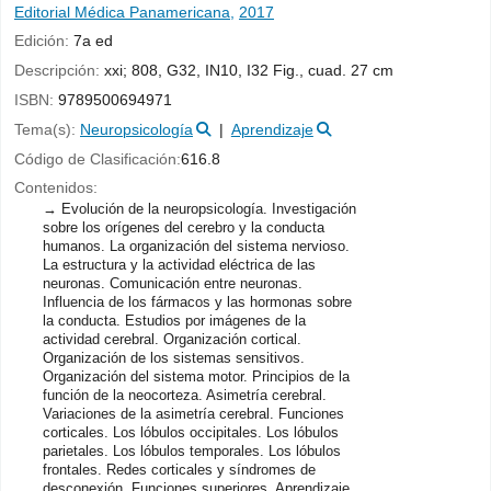
Editorial Médica Panamericana,
2017
Edición:
7a ed
Descripción:
xxi; 808, G32, IN10, I32 Fig., cuad. 27 cm
ISBN:
9789500694971
Tema(s):
Neuropsicología
Aprendizaje
Código de Clasificación:
616.8
Contenidos:
Evolución de la neuropsicología. Investigación
sobre los orígenes del cerebro y la conducta
humanos. La organización del sistema nervioso.
La estructura y la actividad eléctrica de las
neuronas. Comunicación entre neuronas.
Influencia de los fármacos y las hormonas sobre
la conducta. Estudios por imágenes de la
actividad cerebral. Organización cortical.
Organización de los sistemas sensitivos.
Organización del sistema motor. Principios de la
función de la neocorteza. Asimetría cerebral.
Variaciones de la asimetría cerebral. Funciones
corticales. Los lóbulos occipitales. Los lóbulos
parietales. Los lóbulos temporales. Los lóbulos
frontales. Redes corticales y síndromes de
desconexión. Funciones superiores. Aprendizaje