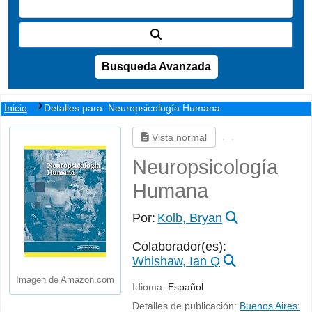
Busqueda Avanzada
Inicio
Detalles para:
Neuropsicología Humana
Vista normal
Neuropsicología
Humana
Por:
Kolb, Bryan
Colaborador(es):
Whishaw, Ian Q
Imagen de Amazon.com
Idioma:
Español
Detalles de publicación:
Buenos Aires: