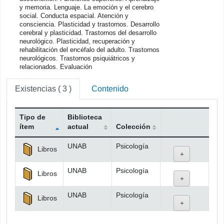
y memoria. Lenguaje. La emoción y el cerebro
social. Conducta espacial. Atención y
consciencia. Plasticidad y trastornos. Desarrollo
cerebral y plasticidad. Trastornos del desarrollo
neurológico. Plasticidad, recuperación y
rehabilitación del encéfalo del adulto. Trastornos
neurológicos. Trastornos psiquiátricos y
relacionados. Evaluación
Existencias
( 3 )
Contenido
Tipo de
Biblioteca
ítem
actual
Colección
Existencias
UNAB
Psicología
Libros
UNAB
Psicología
Libros
UNAB
Psicología
Libros