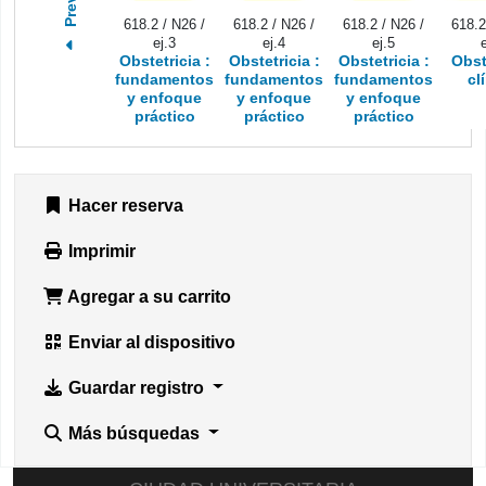
Previo
618.2 / N26 /
618.2 / N26 /
618.2 / N26 /
618.2
ej.3
ej.4
ej.5
e
Obstetricia :
Obstetricia :
Obstetricia :
Obst
fundamentos
fundamentos
fundamentos
cl
y enfoque
y enfoque
y enfoque
práctico
práctico
práctico
Hacer reserva
Imprimir
Agregar a su carrito
Enviar al dispositivo
Guardar registro
Más búsquedas