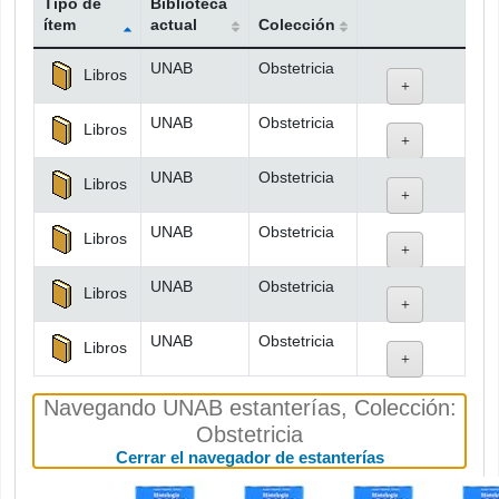
Tipo de
Biblioteca
ítem
actual
Colección
Existencias
UNAB
Obstetricia
Libros
UNAB
Obstetricia
Libros
UNAB
Obstetricia
Libros
UNAB
Obstetricia
Libros
UNAB
Obstetricia
Libros
UNAB
Obstetricia
Libros
Navegando UNAB estanterías
,
Colección:
Obstetricia
(Oculta el nav
Cerrar el navegador de estanterías