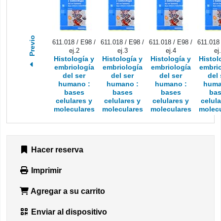
Previo
611.018 / E98 /
611.018 / E98 /
611.018 / E98 /
611.018 
ej.2
ej.3
ej.4
ej
Histología y
Histología y
Histología y
Histol
embriología
embriología
embriología
embrio
del ser
del ser
del ser
del 
humano :
humano :
humano :
huma
bases
bases
bases
ba
celulares y
celulares y
celulares y
celula
moleculares
moleculares
moleculares
molecu
Hacer reserva
Imprimir
Agregar a su carrito
Enviar al dispositivo