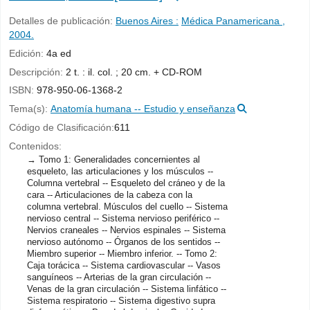
Detalles de publicación:
Buenos Aires :
Médica Panamericana ,
2004.
Edición:
4a ed
Descripción:
2 t. : il. col. ; 20 cm. + CD-ROM
ISBN:
978-950-06-1368-2
Tema(s):
Anatomía humana -- Estudio y enseñanza
Código de Clasificación:
611
Contenidos:
Tomo 1: Generalidades concernientes al
esqueleto, las articulaciones y los músculos --
Columna vertebral -- Esqueleto del cráneo y de la
cara -- Articulaciones de la cabeza con la
columna vertebral. Músculos del cuello -- Sistema
nervioso central -- Sistema nervioso periférico --
Nervios craneales -- Nervios espinales -- Sistema
nervioso autónomo -- Órganos de los sentidos --
Miembro superior -- Miembro inferior. -- Tomo 2:
Caja torácica -- Sistema cardiovascular -- Vasos
sanguíneos -- Arterias de la gran circulación --
Venas de la gran circulación -- Sistema linfático --
Sistema respiratorio -- Sistema digestivo supra