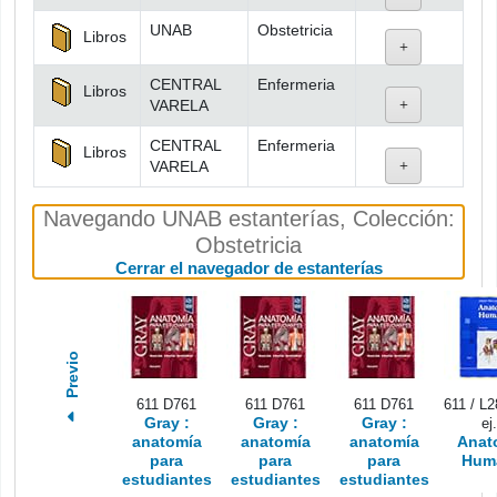
UNAB
Obstetricia
Libros
CENTRAL
Enfermeria
Libros
VARELA
CENTRAL
Enfermeria
Libros
VARELA
Navegando UNAB estanterías
,
Colección:
Obstetricia
(Oculta el nav
Cerrar el navegador de estanterías
Previo
611 D761
611 D761
611 D761
611 / L28
Gray :
Gray :
Gray :
ej
anatomía
anatomía
anatomía
Anat
para
para
para
Hum
estudiantes
estudiantes
estudiantes