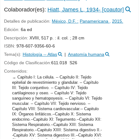
Colaborador(es):
Hiatt, James L
, 1934-
[coautor]
Detalles de publicación:
México, D.F. :
Panamericana ,
2015.
Edición:
6a ed
Descripción:
XVIII, 517 p. : il. col. ; 28 cm
ISBN:
978-607-9356-60-6
Tema(s):
Histología -- Atlas
Anatomía humana
Código de Clasificación:
611.018 S26
Contenidos:
Capítulo I: La célula. -- Capítulo II: Tejido
epitelial de revestimiento y glandular. -- Capítulo
III: Tejido conjuntivo. -- Capítulo IV: Tejido
cartilaginoso y oseo. -- Capítulo V: Tejido
sanguíneo y hematopoyesis. -- Capítulo VI: Tejido
muscular. -- Capítulo VII: Tejido nervioso. --
Capítulo VIII: Sistema cardiovascular.-- Capitulo
IX: Órganos linfáticos.--Capitulo X: Sistema
endocrino.--Capitulo XI: Tegumento.--Capitulo XII:
Sistema Respiratorio.--Capitulo XIII: Sistema
Respiratorio.--Capitulo XIIII: Sistema digestivo II.-
-Capitulo XV: Sistema digestivo III.--Capitulo XVI: