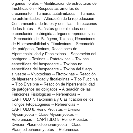
órganos florales -- Modificación de estructuras de
fructificación -- Respuestas amorfas de
crecimiento -- Tumores autolimitados -- Tumores
no autolimitados -- Alteración de la reproducción --
Contaminantes de frutos y semillas -- Infecciones
de los frutos -- Parásitos generalizados con
esporulación restringida a órganos reproductivos -
- Separación del Patógeno, Toxinas, Reacciones
de Hipersensibilidad y Fitoalexinas -- Separación
del patógeno, Toxinas, Reacciones de
Hipersensibilidad y Fitoalexinas -- Separación del
patógeno -- Toxinas -- Patotoxinas -- Toxinas
específicas del hospedante -- Toxinas no
específicas del hospedante -- Toxina del fuego
silvestre -- Vivotoxinas -- Fitotoxinas -- Reacción
de hipersensibilidad y fitoalexinas -- Tipo Puccinia
-- Tipo Erysiphe -- Reacción de hipersensibilidad
de patógenos no obligados -- Alteración de las
Funciones Fisiológicas -- Referencias --
CAPÍTULO 7. Taxonomía y Clasificación de los
Hongos Fitopatógenos -- Referencias --
CAPÍTULO 8. Reino Protistas -- División
Myxomycota -- Clase Myxomycetes --
Referencias -- CAPÍTULO 9. Reino Protistas --
División Plasmodiophoromycota -- Clase
Plasmodiophoromycetes -- Referencias --