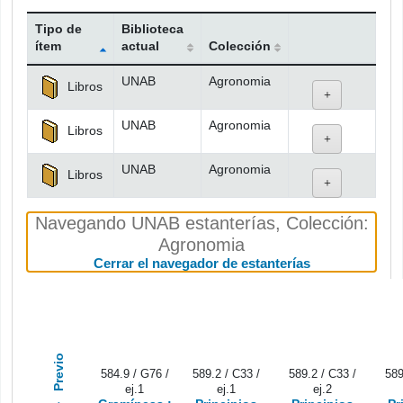
Tipo de
Biblioteca
ítem
actual
Colección
Existencias
UNAB
Agronomia
Libros
UNAB
Agronomia
Libros
UNAB
Agronomia
Libros
Navegando UNAB estanterías
,
Colección:
Agronomia
(Oculta el nav
Cerrar el navegador de estanterías
Previo
584.9 / G76 /
589.2 / C33 /
589.2 / C33 /
589
ej.1
ej.1
ej.2