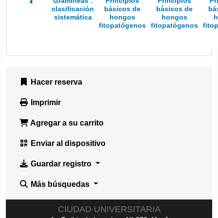
Gramíneas :
Principios
Principios
Pr
clasificación
básicos de
básicos de
bá
sistemática
hongos
hongos
h
fitopatógenos
fitopatógenos
fito
Hacer reserva
Imprimir
Agregar a su carrito
Enviar al dispositivo
Guardar registro
Más búsquedas
CIUDAD UNIVERSITARIA