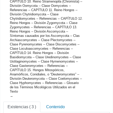
CAPÍTULO 10. Reino Stramenopila (Chromista) --
División Oomycota -- Clase Oomycetes --
Referencias -- CAPÍTULO 11. Reino Hongos --
División Chytridiomycota -- Clase
Chytridiomycetes -- Referencias -- CAPÍTULO 12.
Reino Hongos -- División Zygomycota -- Clase
Zygomycetes -- Referencias -- CAPÍTULO 13.
Reino Hongos -- División Ascomycota --
Síntomas causados por los Ascomycota -- Clas
Archiascomycetes -- Clase Plectomycetes --
Clase Pyrenomycetes -- Clase Discomycetes --
Clase Loculoascomycetes -- Referencias --
CAPÍTULO 14. Reino Hongos -- División
Basidiomycota -- Clase Uredinomycetes -- Clase
Ustilaginomycetes -- Clase Hymenomycetes --
Clase Gasteromycetes -- Referencias --
CAPÍTULO 15. Hongos Mitospóricos,
Anamórficos, Conidiales, o “Deuteromycetes” --
División Deuteromycota -- Clase Coelomycetes --
Clase Hyphomycetes -- Referencias -- Glosario
de los Términos Micológicos Utilizados en el
Texto
Existencias
( 3 )
Contenido