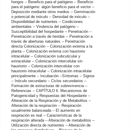
hongos -- Beneficio para el patógeno -- Beneficio
para el patógeno: algún beneficio para el vector --
Deposición mediante otros medios -- Germinación
o potencial de inóculo -- Densidad de inóculo --
Disponibilidad de nutrientes -- Condiciones
ambientales -- Virulencia del patógeno --
Susceptibilidad del hospedante -- Penetración --
Penetración a través de heridas -- Penetración a
través de aberturas naturales -- Penetración
directa Colonización -- Colonización externa a la
planta -- Colonización externa con haustorio
intracelular -- Colonización subcuticular y
extracelular -- Colonización intercelular sin
haustorio -- Colonización intercelular con
haustorio intracelular -- Colonización intracelular
principalmente -- Incubación --Síntomas -- Signos
-- Inóculo secundario -- Ciclos secundarios --
Formación de estructuras de sobrevivencia --
Referencias -- CAPÍTULO 6. Mecanismos de
Patogenicidad y Respuestas del Hospedante --
Alteración de la Respiración y de Metabolitos --
Alteración de la respiración -- Respiración
usualmente balanceada -- El aumento en
respiración es real -- Características de la
respiración alterada -- Alteración de metabolitos --
Utilización directa de nutrientes -- Alteración de