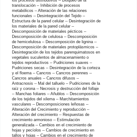
los procesos distributivos -- Bloqueo de la
translocación -- Inhibición de procesos
metabólicos -- Alteración de las relaciones
funcionales -- Desintegración del Tejido --
Estructura de la pared celular -- Desintegración de
los materiales de la pared celular --
Descomposición de materiales pécticos --
Descomposición de celulosa -- Descomposición
de hemicelulosa -- Descomposición de lignina --
Descomposición de materiales protoplásmicos --
Desintegración de los tejidos parenquimatosos en
vegetales suculentos de almacenamiento o
tejidos reproductivos -- Pudriciones suaves --
Pudriciones secas -- Desintegración de la corteza
y el floema -- Cancros -- Cancros perennes --
Cancros anuales -- Cancros difusos --
Antracnosis -- Mal del talluelo -- Pudriciones de la
raíz y corona -- Necrosis y destrucción del follaje
-- Manchas foliares -- Añublos -- Descomposición
de los tejidos del xilema -- Marchitamientos
vasculares -- Descomposiciones leñosas --
Alteración del Crecimiento y reproducción --
Alteración del crecimiento -- Respuestas de
crecimiento armonioso -- Estimulación
generalizada -- Cambios en el crecimiento de
hojas y pecíolos -- Cambios de crecimiento en
tallos y hojas -- Cambios en el crecimiento de