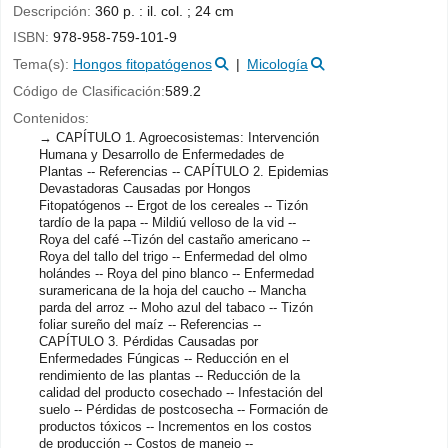
Descripción:
360 p. : il. col. ; 24 cm
ISBN:
978-958-759-101-9
Tema(s):
Hongos fitopatógenos
Micología
Código de Clasificación:
589.2
Contenidos:
CAPÍTULO 1. Agroecosistemas: Intervención
Humana y Desarrollo de Enfermedades de
Plantas -- Referencias -- CAPÍTULO 2. Epidemias
Devastadoras Causadas por Hongos
Fitopatógenos -- Ergot de los cereales -- Tizón
tardío de la papa -- Mildiú velloso de la vid --
Roya del café --Tizón del castaño americano --
Roya del tallo del trigo -- Enfermedad del olmo
holándes -- Roya del pino blanco -- Enfermedad
suramericana de la hoja del caucho -- Mancha
parda del arroz -- Moho azul del tabaco -- Tizón
foliar sureño del maíz -- Referencias --
CAPÍTULO 3. Pérdidas Causadas por
Enfermedades Fúngicas -- Reducción en el
rendimiento de las plantas -- Reducción de la
calidad del producto cosechado -- Infestación del
suelo -- Pérdidas de postcosecha -- Formación de
productos tóxicos -- Incrementos en los costos
de producción -- Costos de manejo --