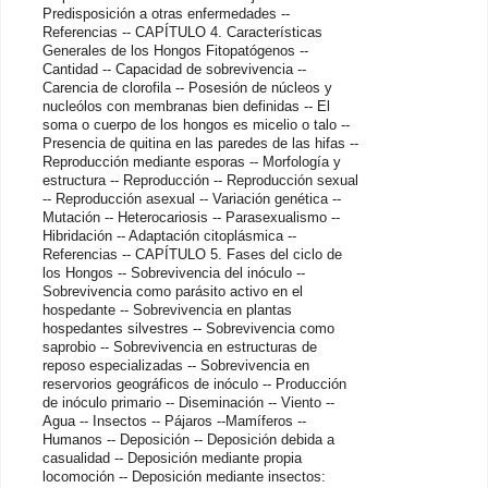
Predisposición a otras enfermedades --
Referencias -- CAPÍTULO 4. Características
Generales de los Hongos Fitopatógenos --
Cantidad -- Capacidad de sobrevivencia --
Carencia de clorofila -- Posesión de núcleos y
nucleólos con membranas bien definidas -- El
soma o cuerpo de los hongos es micelio o talo --
Presencia de quitina en las paredes de las hifas --
Reproducción mediante esporas -- Morfología y
estructura -- Reproducción -- Reproducción sexual
-- Reproducción asexual -- Variación genética --
Mutación -- Heterocariosis -- Parasexualismo --
Hibridación -- Adaptación citoplásmica --
Referencias -- CAPÍTULO 5. Fases del ciclo de
los Hongos -- Sobrevivencia del inóculo --
Sobrevivencia como parásito activo en el
hospedante -- Sobrevivencia en plantas
hospedantes silvestres -- Sobrevivencia como
saprobio -- Sobrevivencia en estructuras de
reposo especializadas -- Sobrevivencia en
reservorios geográficos de inóculo -- Producción
de inóculo primario -- Diseminación -- Viento --
Agua -- Insectos -- Pájaros --Mamíferos --
Humanos -- Deposición -- Deposición debida a
casualidad -- Deposición mediante propia
locomoción -- Deposición mediante insectos: