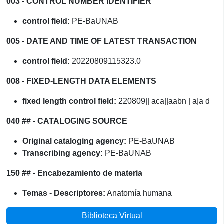
003 - CONTROL NUMBER IDENTIFIER
control field:
PE-BaUNAB
005 - DATE AND TIME OF LATEST TRANSACTION
control field:
20220809115323.0
008 - FIXED-LENGTH DATA ELEMENTS
fixed length control field:
220809|| aca||aabn | a|a d
040 ## - CATALOGING SOURCE
Original cataloging agency:
PE-BaUNAB
Transcribing agency:
PE-BaUNAB
150 ## - Encabezamiento de materia
Temas - Descriptores:
Anatomía humana
Biblioteca Virtual