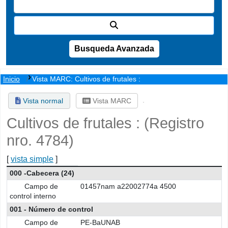
Busqueda Avanzada
Inicio
Vista MARC: Cultivos de frutales :
Vista normal
Vista MARC
Cultivos de frutales : (Registro
nro. 4784)
[
vista simple
]
Detalles MARC
000 -Cabecera (24)
Campo de
01457nam a22002774a 4500
control interno
001 - Número de control
Campo de
PE-BaUNAB