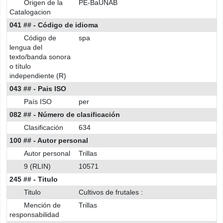
Origen de la
PE-BaUNAB
Catalogacion
041 ## - Código de idioma
Código de
spa
lengua del
texto/banda sonora
o título
independiente (R)
043 ## - Pais ISO
País ISO
per
082 ## - Número de clasificación
Clasificación
634
100 ## - Autor personal
Autor personal
Trillas
9 (RLIN)
10571
245 ## - Titulo
Titulo
Cultivos de frutales :
Mención de
Trillas
responsabilidad