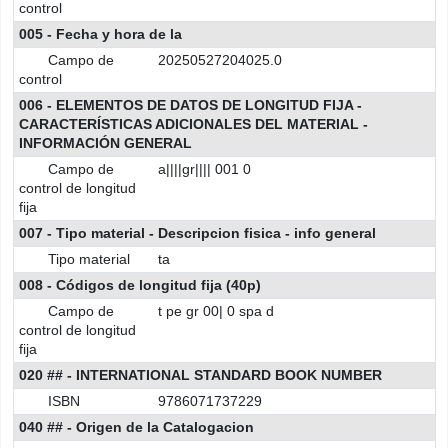
control
005 - Fecha y hora de la
Campo de
20250527204025.0
control
006 - ELEMENTOS DE DATOS DE LONGITUD FIJA -
CARACTERÍSTICAS ADICIONALES DEL MATERIAL -
INFORMACIÓN GENERAL
Campo de
a||||gr|||| 001 0
control de longitud
fija
007 - Tipo material - Descripcion fisica - info general
Tipo material
ta
008 - Códigos de longitud fija (40p)
Campo de
t pe gr 00| 0 spa d
control de longitud
fija
020 ## - INTERNATIONAL STANDARD BOOK NUMBER
ISBN
9786071737229
040 ## - Origen de la Catalogacion